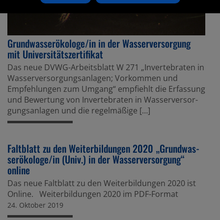
Grund­was­ser­öko­loge/in in der Wasser­ver­sor­gung
mit Univer­si­täts­zer­ti­fikat
Das neue DVWG-Arbeits­blatt W 271 „Inver­te­braten in
Wasser­ver­sor­gungs­an­lagen; Vorkommen und
Empfeh­lungen zum Umgang“ empfiehlt die Erfas­sung
und Bewer­tung von Inver­te­braten in Wasser­ver­sor­
gungs­an­lagen und die regel­mä­ßige […]
Faltblatt zu den Weiter­bil­dungen 2020 „Grund­was­
ser­öko­loge/in (Univ.) in der Wasser­ver­sor­gung“
online
Das neue Faltblatt zu den Weiter­bil­dungen 2020 ist
Online. Weiter­bil­dungen 2020 im PDF-Format
24. Oktober 2019