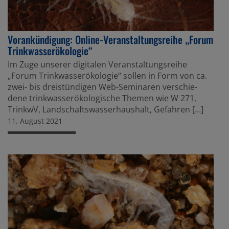
Voran­kün­di­gung: Online-Veran­stal­tungs­reihe „Forum
Trink­was­ser­öko­logie“
Im Zuge unserer digitalen Veran­stal­tungs­reihe
„Forum Trink­was­ser­öko­logie“ sollen in Form von ca.
zwei- bis dreistün­digen Web-Seminaren verschie­
dene trink­was­ser­öko­lo­gi­sche Themen wie W 271,
TrinkwV, Landschafts­was­ser­haus­halt, Gefahren […]
11. August 2021