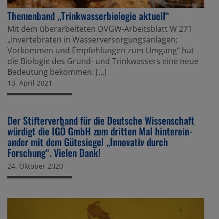
Themen­band „Trink­was­ser­bio­logie aktuell“
Mit dem überar­bei­teten DVGW-Arbeits­blatt W 271
„Inver­te­braten in Wasser­ver­sor­gungs­an­lagen;
Vorkommen und Empfeh­lungen zum Umgang“ hat
die Biologie des Grund- und Trink­was­sers eine neue
Bedeu­tung bekommen. […]
13. April 2021
Der Stifter­ver­band für die Deutsche Wissen­schaft
würdigt die IGÖ GmbH zum dritten Mal hinter­ein­
ander mit dem Gütesiegel „Innovativ durch
Forschung“. Vielen Dank!
24. Oktober 2020