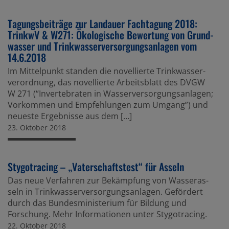
Tagungs­bei­träge zur Landauer Fachta­gung 2018:
TrinkwV & W271: Ökolo­gi­sche Bewer­tung von Grund­
wasser und Trink­was­ser­ver­sor­gungs­an­lagen vom
14.6.2018
Im Mittel­punkt standen die novel­lierte Trink­was­ser­
ver­ord­nung, das novel­lierte Arbeits­blatt des DVGW
W 271 (“Inver­te­braten in Wasser­ver­sor­gungs­an­lagen;
Vorkommen und Empfeh­lungen zum Umgang”) und
neueste Ergeb­nisse aus dem […]
23. Oktober 2018
Stygo­tra­cing – „Vater­schafts­test“ für Asseln
Das neue Verfahren zur Bekämp­fung von Wasse­ras­
seln in Trink­was­ser­ver­sor­gungs­an­lagen. Geför­dert
durch das Bundes­mi­nis­te­rium für Bildung und
Forschung. Mehr Infor­ma­tionen unter Stygo­tra­cing.
22. Oktober 2018