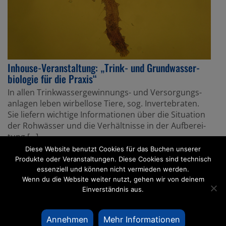
Inhouse-Veran­stal­tung: „Trink- und Grund­was­ser­
bio­logie für die Praxis“
In allen Trink­was­ser­ge­win­nungs- und Versor­gungs­
an­lagen leben wirbel­lose Tiere, sog. Inver­te­braten.
Sie liefern wichtige Infor­ma­tionen über die Situa­tion
der Rohwässer und die Verhält­nisse in der Aufbe­rei­
tung […]
28. November 2019
Diese Website benutzt Cookies für das Buchen unserer
Produkte oder Veranstaltungen. Diese Cookies sind technisch
essenziell und können nicht vermieden werden.
Wenn du die Website weiter nutzt, gehen wir von deinem
Einverständnis aus.
Annehmen
Mehr Informationen