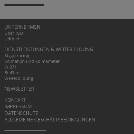
UNTER­NEHMEN
Über IGÖ
Leitbild
DIENST­LEIS­TUNGEN & WEITER­BIL­DUNG
Stygo­tra­cing
Kolma­tion und Kolma­meter
W 271
BioPlan
Weiter­bil­dung
NEWSLETTER
KONTAKT
IMPRESSUM
DATEN­SCHUTZ
ALLGE­MEINE GESCHÄFTS­BE­DIN­GUNGEN