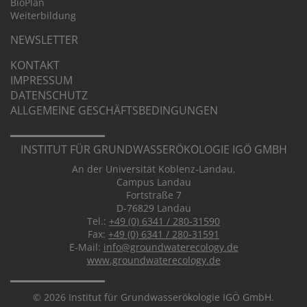
BioPlan
Weiter­bil­dung
NEWSLETTER
KONTAKT
IMPRESSUM
DATEN­SCHUTZ
ALLGE­MEINE GESCHÄFTS­BE­DIN­GUNGEN
INSTITUT FÜR GRUND­WASSER­ÖKOLOGIE IGÖ GMBH
An der Universität Koblenz-Landau,
Campus Landau
Fortstraße 7
D-76829 Landau
Tel.:
+49 (0) 6341 / 280-31590
Fax:
+49 (0) 6341 / 280-31591
E-Mail:
info@groundwaterecology.de
www.groundwaterecology.de
© 2026 Institut für Grundwasserökologie IGÖ GmbH.