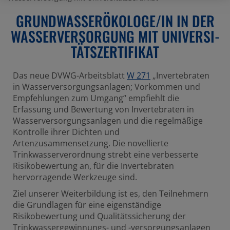
GRUND­WAS­SER­ÖKO­LOGE/IN IN DER
WASSER­VER­SOR­GUNG MIT UNIVER­SI­
TÄTS­ZER­TI­FIKAT
Das neue DVWG-Arbeitsblatt
W 271
„Invertebraten
in Wasserversorgungsanlagen; Vorkommen und
Empfehlungen zum Umgang“ empfiehlt die
Erfassung und Bewertung von Invertebraten in
Wasserversorgungsanlagen und die regelmäßige
Kontrolle ihrer Dichten und
Artenzusammensetzung. Die novellierte
Trinkwasserverordnung strebt eine verbesserte
Risikobewertung an, für die Invertebraten
hervorragende Werkzeuge sind.
Ziel unserer Weiterbildung ist es, den Teilnehmern
die Grundlagen für eine eigenständige
Risikobewertung und Qualitätssicherung der
Trinkwassergewinnungs- und -versorgungsanlagen