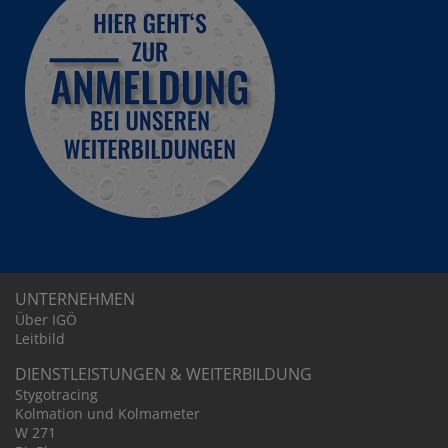
UNTER­NEHMEN
Über IGÖ
Leitbild
DIENST­LEIS­TUNGEN & WEITER­BIL­DUNG
Stygo­tra­cing
Kolma­tion und Kolma­meter
W 271