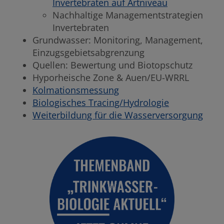
Inver­te­braten auf Artni­veau
Nachhal­tige Manage­ment­stra­te­gien
Inver­te­braten
Grund­wasser: Monito­ring, Manage­ment,
Einzugs­ge­biets­ab­gren­zung
Quellen: Bewer­tung und Biotop­schutz
Hypor­hei­sche Zone & Auen/EU-WRRL
Kolma­ti­ons­mes­sung
Biolo­gi­sches Tracing/Hydro­logie
Weiter­bil­dung für die Wasser­ver­sor­gung