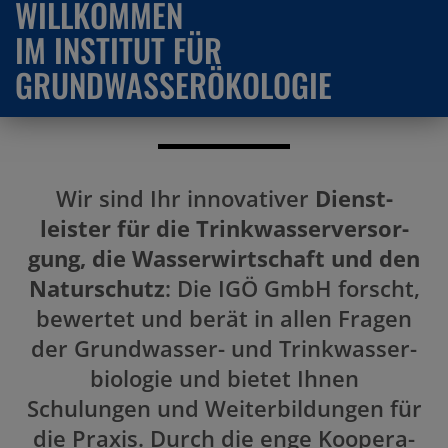
WILLKOMMEN
IM INSTITUT FÜR
GRUND­WAS­SER­ÖKO­LOGIE
Home
Wir sind Ihr innova­tiver
Dienst­
leister für die Trink­was­ser­ver­sor­
gung, die Wasser­wirt­schaft und den
Natur­schutz
: Die IGÖ GmbH forscht,
bewertet und berät in allen Fragen
der Grund­wasser- und Trink­was­ser­
bio­logie und bietet Ihnen
Schulungen und Weiter­bil­dungen für
die Praxis. Durch die enge Koope­ra­