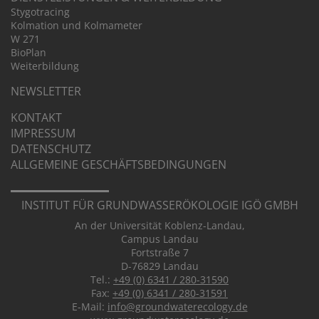
Stygo­tra­cing
Kolma­tion und Kolma­meter
W 271
BioPlan
Weiter­bil­dung
NEWSLETTER
KONTAKT
IMPRESSUM
DATEN­SCHUTZ
ALLGE­MEINE GESCHÄFTS­BE­DIN­GUNGEN
INSTITUT FÜR GRUND­WASSER­ÖKOLOGIE IGÖ GMBH
An der Universität Koblenz-Landau,
Campus Landau
Fortstraße 7
D-76829 Landau
Tel.:
+49 (0) 6341 / 280-31590
Fax:
+49 (0) 6341 / 280-31591
E-Mail:
info@groundwaterecology.de