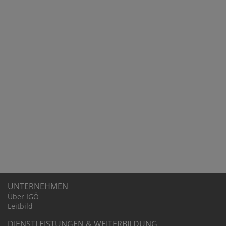
UNTER­NEHMEN
Über IGÖ
Leitbild
DIENST­LEIS­TUNGEN & WEITER­BIL­DUNG