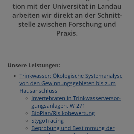
tion mit der Univer­sität in Landau
arbeiten wir direkt an der Schnitt­
stelle zwischen Forschung und
Praxis.
Unsere Leistungen:
Trink­wasser: Ökolo­gi­sche System­ana­lyse
von den Gewin­nungs­ge­bieten bis zum
Hausan­schluss
Inver­te­braten in Trinkwasser­ver­sor­
gungs­anlagen, W 271
BioPlan/Risiko­be­wer­tung
Stygo­Tra­cing
Bepro­bung und Bestim­mung der