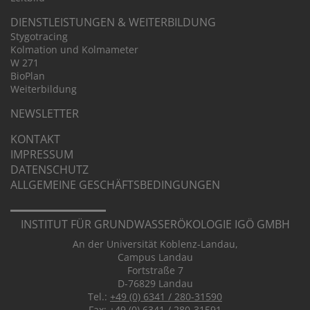
DIENST­LEIS­TUNGEN & WEITER­BIL­DUNG
Stygo­tra­cing
Kolma­tion und Kolma­meter
W 271
BioPlan
Weiter­bil­dung
NEWSLETTER
KONTAKT
IMPRESSUM
DATEN­SCHUTZ
ALLGE­MEINE GESCHÄFTS­BE­DIN­GUNGEN
INSTITUT FÜR GRUND­WASSER­ÖKOLOGIE IGÖ GMBH
An der Universität Koblenz-Landau,
Campus Landau
Fortstraße 7
D-76829 Landau
Tel.:
+49 (0) 6341 / 280-31590
Fax:
+49 (0) 6341 / 280-31591