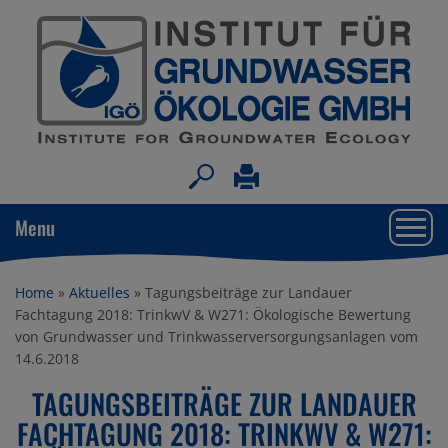
Togg
Menu
navi
Home
»
Aktuelles
»
Tagungsbeiträge zur Landauer
Fachtagung 2018: TrinkwV & W271: Ökologische Bewertung
von Grundwasser und Trinkwasserversorgungsanlagen vom
14.6.2018
TAGUNGS­BEI­TRÄGE ZUR LANDAUER
FACHTA­GUNG 2018: TRINKWV & W271: