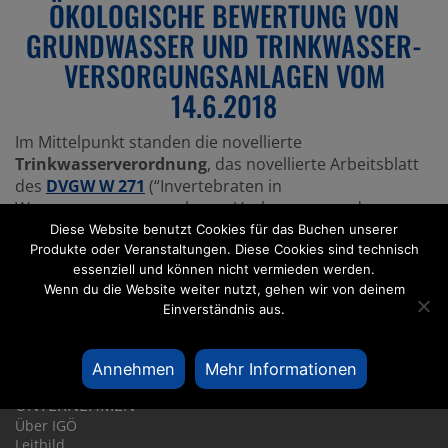
ÖKOLO­GI­SCHE BEWER­TUNG VON
GRUND­WASSER UND TRINK­WAS­SER­
VER­SOR­GUNGS­AN­LAGEN VOM
14.6.2018
Im Mittelpunkt standen die novellierte
Trinkwasserverordnung
, das novellierte Arbeitsblatt
des
DVGW W 271
(“Invertebraten in
Wasserversorgungsanlagen; Vorkommen und
Empfehlungen zum Umgang”) und neueste Ergebnisse
Diese Website benutzt Cookies für das Buchen unserer
Produkte oder Veranstaltungen. Diese Cookies sind technisch
aus dem anwendungsorientierten Forschungsprojekt
essenziell und können nicht vermieden werden.
GroundCare.
Wenn du die Website weiter nutzt, gehen wir von deinem
Hier können Sie die Tagungsbeiträge herunterladen
Einverständnis aus.
(pdf, ca. 8 MB)
Annehmen
Mehr Informationen
UNTER­NEHMEN
Über IGÖ
Leitbild