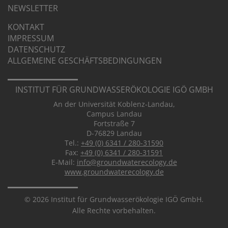
NEWSLETTER
KONTAKT
IMPRESSUM
DATEN­SCHUTZ
ALLGE­MEINE GESCHÄFTS­BE­DIN­GUNGEN
INSTITUT FÜR GRUND­WASSER­ÖKOLOGIE IGÖ GMBH
An der Universität Koblenz-Landau,
Campus Landau
Fortstraße 7
D-76829 Landau
Tel.:
+49 (0) 6341 / 280-31590
Fax:
+49 (0) 6341 / 280-31591
E-Mail:
info@groundwaterecology.de
www.groundwaterecology.de
© 2026 Institut für Grundwasserökologie IGÖ GmbH.
Alle Rechte vorbehalten.