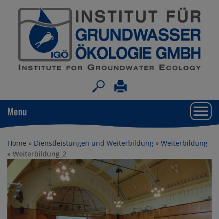
Togg
Menu
navi
Home
»
Dienstleistungen und Weiterbildung
»
Weiterbildung
»
Weiterbildung_2