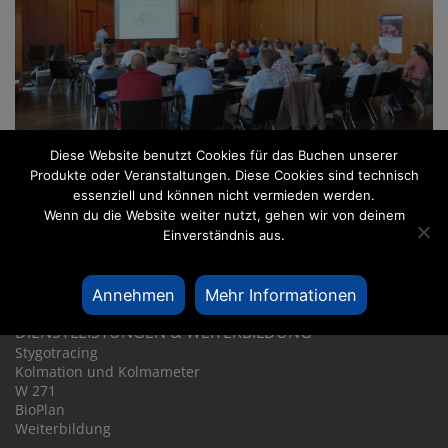
Diese Website benutzt Cookies für das Buchen unserer
Produkte oder Veranstaltungen. Diese Cookies sind technisch
essenziell und können nicht vermieden werden.
Wenn du die Website weiter nutzt, gehen wir von deinem
Einverständnis aus.
UNTER­NEHMEN
Über IGÖ
Annehmen
Mehr Informationen
Leitbild
DIENST­LEIS­TUNGEN & WEITER­BIL­DUNG
Stygo­tra­cing
Kolma­tion und Kolma­meter
W 271
BioPlan
Weiter­bil­dung