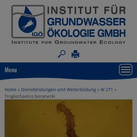
Togg
Menu
navi
Home
»
Dienstleistungen und Weiterbildung
»
W 271
»
Troglochaetus beranecki