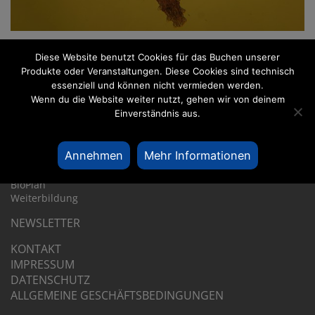
Diese Website benutzt Cookies für das Buchen unserer
Produkte oder Veranstaltungen. Diese Cookies sind technisch
UNTER­NEHMEN
essenziell und können nicht vermieden werden.
Über IGÖ
Wenn du die Website weiter nutzt, gehen wir von deinem
Leitbild
Einverständnis aus.
DIENST­LEIS­TUNGEN & WEITER­BIL­DUNG
Stygo­tra­cing
Annehmen
Mehr Informationen
Kolma­tion und Kolma­meter
W 271
BioPlan
Weiter­bil­dung
NEWSLETTER
KONTAKT
IMPRESSUM
DATEN­SCHUTZ
ALLGE­MEINE GESCHÄFTS­BE­DIN­GUNGEN